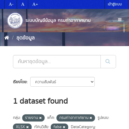
Skip
-
+
เข้าสู่ระบบ
to
content
Toggl
naviga
ชุดข้อมูล
เรียงโดย
1 dataset found
กลุ่ม:
รายงาน
แท็ค:
กรมท่าอากาศยาน
รูปแบบ:
XLSX
ทัศนวิสัย:
false
DataCategory: