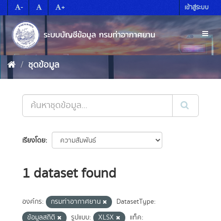
Skip
-
+
เข้าสู่ระบบ
to
content
Toggl
naviga
ชุดข้อมูล
เรียงโดย
1 dataset found
องค์กร:
กรมท่าอากาศยาน
DatasetType:
ข้อมูลสถิติ
รูปแบบ:
XLSX
แท็ค: