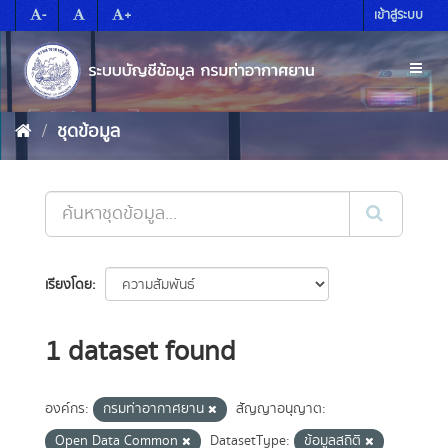
Skip
-
+
เข้าสู่ระบบ
to
content
Toggl
naviga
ชุดข้อมูล
เรียงโดย
1 dataset found
องค์กร:
กรมท่าอากาศยาน
สัญญาอนุญาต:
Open Data Common
DatasetType:
ข้อมูลสถิติ