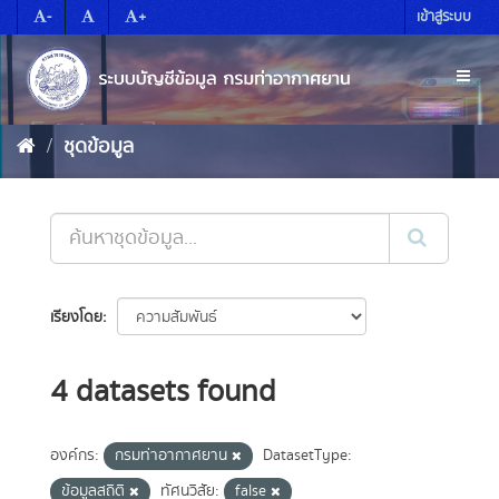
Skip
-
+
เข้าสู่ระบบ
to
content
Toggl
naviga
ชุดข้อมูล
เรียงโดย
4 datasets found
องค์กร:
กรมท่าอากาศยาน
DatasetType:
ข้อมูลสถิติ
ทัศนวิสัย:
false