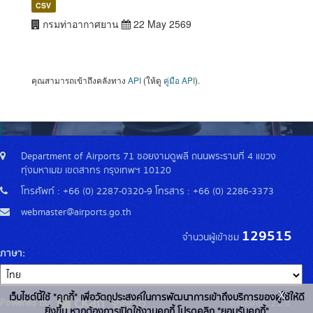
CSV
กรมท่าอากาศยาน
22 May 2569
คุณสามารถเข้าถึงคลังทาง
API
(ให้ดู
คู่มือ API
).
Department of Airports 71 ซอยงามดูพลี ถนนพระรามที่ 4 แขวง
ทุ่งมหาเมฆ เขตสาทร กรุงเทพฯ 10120
โทรศัพท์ : +66 (0) 2287-0320-9 โทรสาร : +66 (0) 2286-3373
webmaster@airports.go.th
129515
จำนวนผู้เข้าชม
ภาษา
x
เว็บไซต์นี้ใช้ "คุกกี้" เพื่อวัตถุประสงค์ในการพัฒนาการเข้าถึงบริการของผู้ใช้ให้ดี
Powered by:
รุ่นโปรแกรม: 2.2.0
ยิ่งขึ้น หากต้องการเปิดใช้งานคุกกี้ โปรดคลิก "ยอมรับคุกกี้"