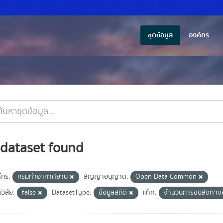
ชุดข้อมูล
องค์กร
 dataset found
์กร:
กรมท่าอากาศยาน
สัญญาอนุญาต:
Open Data Common
วิสัย:
false
DatasetType:
ข้อมูลสถิติ
แท็ค:
จำนวนการขนส่งทาง