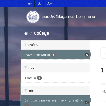
Skip
-
+
to
content
ชุดข้อมูล
องค์กร
กรมท่าอากาศยาน
1
กลุ่ม
1
รายงาน
1
องค
แท็ค
ทัศน
จำนวนการขนส่งทางอากาศสายการบินพา...
1