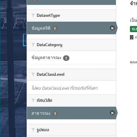
จำ
DatasetType
เป็
ข้อมูลสถิติ
1
XL
ก
DataCategory
ข้อมูลสาธารณะ
1
คุณ
DataClassLevel
ไม่พบ DataClassLevel ที่ตรงกับที่ค้นหา
ทัศนวิสัย
สาธารณะ
1
รูปแบบ