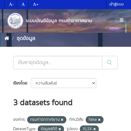
Skip
-
+
เข้าสู่ระบบ
to
content
Toggl
naviga
ชุดข้อมูล
เรียงโดย
3 datasets found
องค์กร:
กรมท่าอากาศยาน
ทัศนวิสัย:
false
DatasetType:
ข้อมูลสถิติ
รูปแบบ:
XLSX