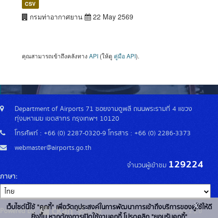
CSV
กรมท่าอากาศยาน
22 May 2569
คุณสามารถเข้าถึงคลังทาง
API
(ให้ดู
คู่มือ API
).
Department of Airports 71 ซอยงามดูพลี ถนนพระรามที่ 4 แขวง
ทุ่งมหาเมฆ เขตสาทร กรุงเทพฯ 10120
โทรศัพท์ : +66 (0) 2287-0320-9 โทรสาร : +66 (0) 2286-3373
webmaster@airports.go.th
129224
จำนวนผู้เข้าชม
ภาษา
x
เว็บไซต์นี้ใช้ "คุกกี้" เพื่อวัตถุประสงค์ในการพัฒนาการเข้าถึงบริการของผู้ใช้ให้ดี
Powered by:
รุ่นโปรแกรม: 2.2.0
ยิ่งขึ้น หากต้องการเปิดใช้งานคุกกี้ โปรดคลิก "ยอมรับคุกกี้"