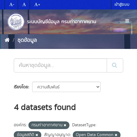
Skip
-
+
เข้าสู่ระบบ
to
content
Toggl
naviga
ชุดข้อมูล
เรียงโดย
4 datasets found
องค์กร:
กรมท่าอากาศยาน
DatasetType:
ข้อมูลสถิติ
สัญญาอนุญาต:
Open Data Common