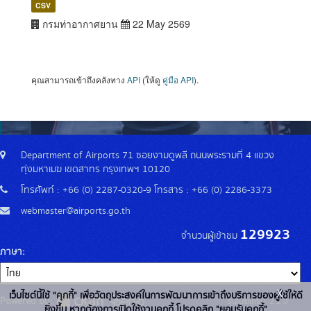
CSV
กรมท่าอากาศยาน
22 May 2569
คุณสามารถเข้าถึงคลังทาง
API
(ให้ดู
คู่มือ API
).
Department of Airports 71 ซอยงามดูพลี ถนนพระรามที่ 4 แขวง
ทุ่งมหาเมฆ เขตสาทร กรุงเทพฯ 10120
โทรศัพท์ : +66 (0) 2287-0320-9 โทรสาร : +66 (0) 2286-3373
webmaster@airports.go.th
129923
จำนวนผู้เข้าชม
ภาษา
x
เว็บไซต์นี้ใช้ "คุกกี้" เพื่อวัตถุประสงค์ในการพัฒนาการเข้าถึงบริการของผู้ใช้ให้ดี
Powered by:
รุ่นโปรแกรม: 2.2.0
ยิ่งขึ้น หากต้องการเปิดใช้งานคุกกี้ โปรดคลิก "ยอมรับคุกกี้"