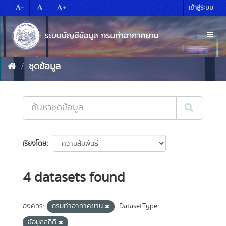
Skip
-
+
เข้าสู่ระบบ
to
content
Toggl
naviga
ชุดข้อมูล
เรียงโดย
4 datasets found
องค์กร:
กรมท่าอากาศยาน
DatasetType:
ข้อมูลสถิติ