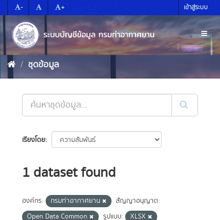
Skip
-
+
เข้าสู่ระบบ
to
content
Toggl
naviga
ชุดข้อมูล
เรียงโดย
1 dataset found
องค์กร:
กรมท่าอากาศยาน
สัญญาอนุญาต:
Open Data Common
รูปแบบ:
XLSX