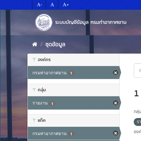
Skip
-
+
to
content
ชุดข้อมูล
องค์กร
กรมท่าอากาศยาน
1
กลุ่ม
1
รายงาน
1
กลุ่
แท็ค
ร
องค
กรมท่าอากาศยาน
1