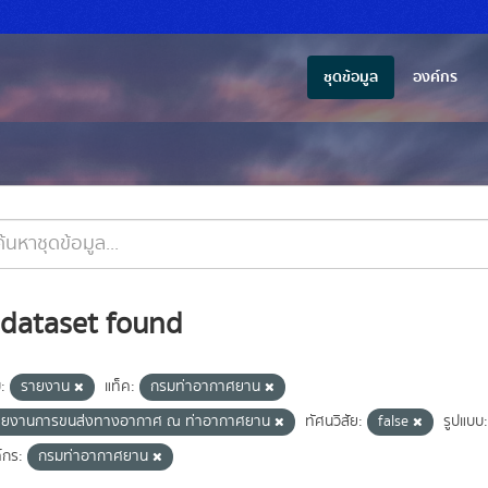
ชุดข้อมูล
องค์กร
 dataset found
ม:
รายงาน
แท็ค:
กรมท่าอากาศยาน
ายงานการขนส่งทางอากาศ ณ ท่าอากาศยาน
ทัศนวิสัย:
false
รูปแบบ:
์กร:
กรมท่าอากาศยาน