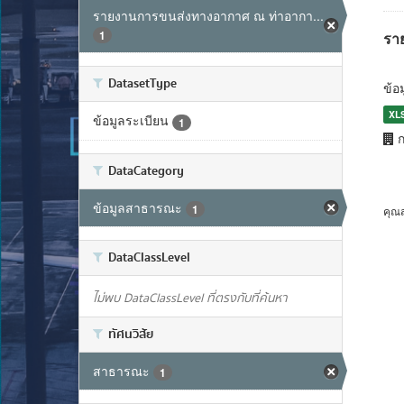
รายงานการขนส่งทางอากาศ ณ ท่าอากา...
1
รา
DatasetType
ข้อ
XL
ข้อมูลระเบียน
1
ก
DataCategory
ข้อมูลสาธารณะ
1
คุณ
DataClassLevel
ไม่พบ DataClassLevel ที่ตรงกับที่ค้นหา
ทัศนวิสัย
สาธารณะ
1