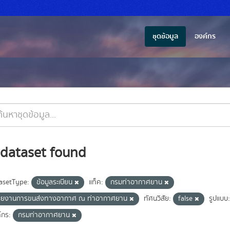
ชุดข้อมูล
องค์กร
 dataset found
asetType:
ข้อมูลระเบียน
แท็ค:
กรมท่าอากาศยาน
ายงานการขนส่งทางอากาศ ณ ท่าอากาศยาน
ทัศนวิสัย:
false
รูปแบบ:
์กร:
กรมท่าอากาศยาน