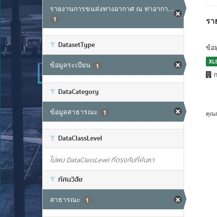
รายงานการขนส่งทางอากาศ ณ ท่าอากา...
1
รา
DatasetType
ข้อ
XL
ข้อมูลระเบียน
1
ก
DataCategory
ข้อมูลสาธารณะ
1
คุณ
DataClassLevel
ไม่พบ DataClassLevel ที่ตรงกับที่ค้นหา
ทัศนวิสัย
สาธารณะ
1