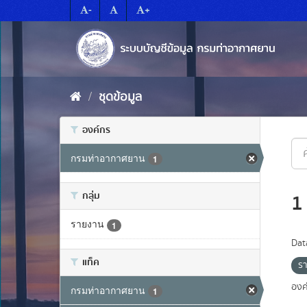
Skip
-
+
to
content
ชุดข้อมูล
องค์กร
กรมท่าอากาศยาน
1
กลุ่ม
1
รายงาน
1
Dat
แท็ค
ร
องค
กรมท่าอากาศยาน
1