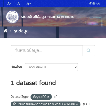
Skip
-
+
เข้าสู่ระบบ
to
content
Toggl
naviga
ชุดข้อมูล
เรียงโดย
1 dataset found
DatasetType:
ข้อมูลสถิติ
แท็ค:
จำนวนการขนส่งทางอากาศสายการบินพาณิชย์
รูปแบบ: