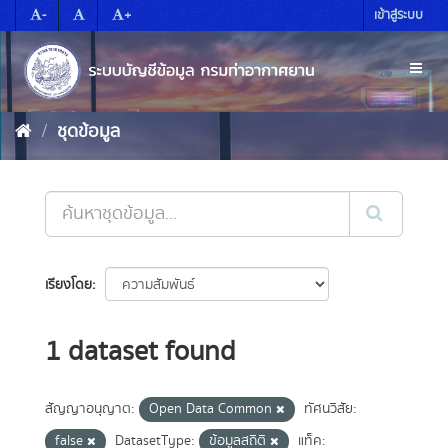
Skip
-
+
เข้าสู่ระบบ
to
content
Toggl
naviga
ชุดข้อมูล
เรียงโดย
1 dataset found
สัญญาอนุญาต:
Open Data Common
ทัศนวิสัย:
false
DatasetType:
ข้อมูลสถิติ
แท็ค: