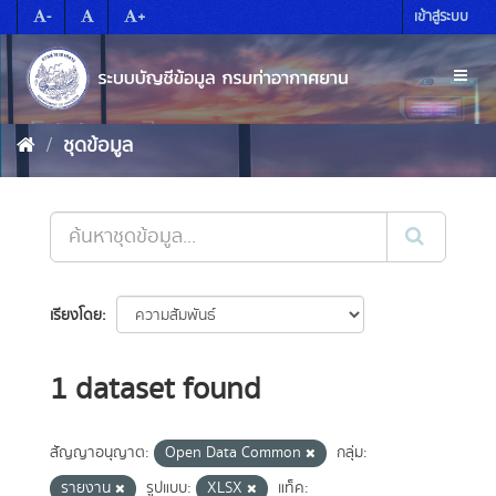
Skip
-
+
เข้าสู่ระบบ
to
content
Toggl
naviga
ชุดข้อมูล
เรียงโดย
1 dataset found
สัญญาอนุญาต:
Open Data Common
กลุ่ม:
รายงาน
รูปแบบ:
XLSX
แท็ค: