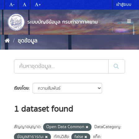
Skip
-
+
เข้าสู่ระบบ
to
content
Toggl
naviga
ชุดข้อมูล
เรียงโดย
1 dataset found
สัญญาอนุญาต:
Open Data Common
DataCategory:
ข้อมูลสาธารณะ
ทัศนวิสัย:
false
แท็ค: