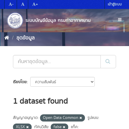
Skip
-
+
เข้าสู่ระบบ
to
content
Toggl
naviga
ชุดข้อมูล
เรียงโดย
1 dataset found
สัญญาอนุญาต:
Open Data Common
รูปแบบ:
XLSX
ทัศนวิสัย:
false
แท็ค: