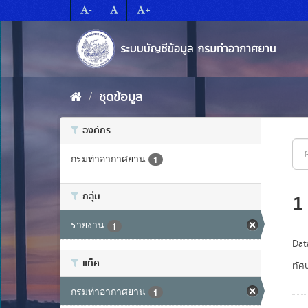
Skip
-
+
to
content
ชุดข้อมูล
องค์กร
กรมท่าอากาศยาน
1
กลุ่ม
1
รายงาน
1
Dat
แท็ค
ทัศน
กรมท่าอากาศยาน
1