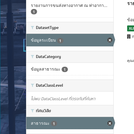
รา
รายงานการขนส่งทางอากาศ ณ ท่าอากา...
1
ข้อ
DatasetType
XL
ก
ข้อมูลระเบียน
1
DataCategory
คุณ
ข้อมูลสาธารณะ
1
DataClassLevel
ไม่พบ DataClassLevel ที่ตรงกับที่ค้นหา
ทัศนวิสัย
สาธารณะ
1