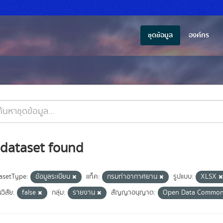
ชุดข้อมูล
องค์กร
 dataset found
asetType:
ข้อมูลระเบียน
แท็ค:
กรมท่าอากาศยาน
รูปแบบ:
XLSX
วิสัย:
false
กลุ่ม:
รายงาน
สัญญาอนุญาต:
Open Data Commo