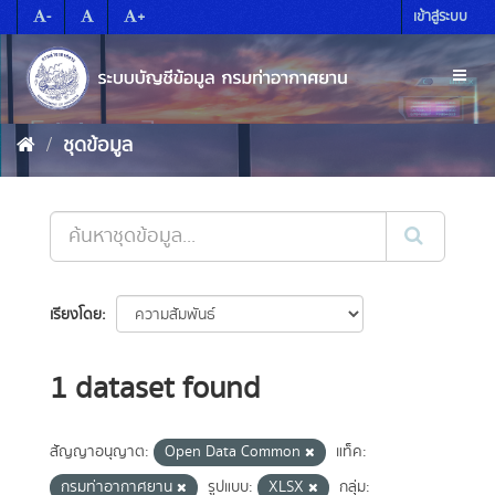
Skip
-
+
เข้าสู่ระบบ
to
content
Toggl
naviga
ชุดข้อมูล
เรียงโดย
1 dataset found
สัญญาอนุญาต:
Open Data Common
แท็ค:
กรมท่าอากาศยาน
รูปแบบ:
XLSX
กลุ่ม: