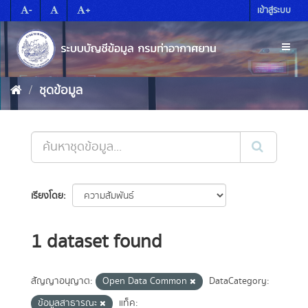
Skip
-
+
เข้าสู่ระบบ
to
content
Toggl
naviga
ชุดข้อมูล
เรียงโดย
1 dataset found
สัญญาอนุญาต:
Open Data Common
DataCategory:
ข้อมูลสาธารณะ
แท็ค: