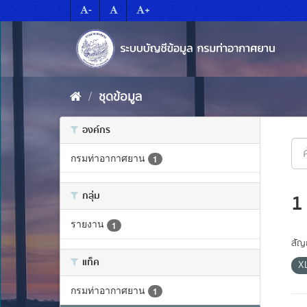
Skip
-
+
to
content
ชุดข้อมูล
องค์กร
กรมท่าอากาศยาน
1
กลุ่ม
1
รายงาน
1
สัญ
แท็ค
X
กรมท่าอากาศยาน
1