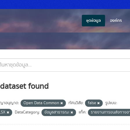
ชุดข้อมูล
องค์กร
 dataset found
ญาอนุญาต:
Open Data Common
ทัศนวิสัย:
false
รูปแบบ:
LSX
DataCategory:
ข้อมูลสาธารณะ
แท็ค:
รายงานการขนส่งทางอ