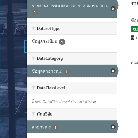
รา
รายงานการขนส่งทางอากาศ ณ ท่าอากา...
1
ข้อ
DatasetType
XL
ก
ข้อมูลระเบียน
1
DataCategory
คุณ
ข้อมูลสาธารณะ
1
DataClassLevel
ไม่พบ DataClassLevel ที่ตรงกับที่ค้นหา
ทัศนวิสัย
สาธารณะ
1