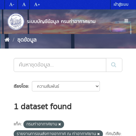
Skip
-
+
เข้าสู่ระบบ
to
content
Toggl
naviga
ชุดข้อมูล
เรียงโดย
1 dataset found
แท็ค:
กรมท่าอากาศยาน
รายงานการขนส่งทางอากาศ ณ ท่าอากาศยาน
ทัศนวิสัย: