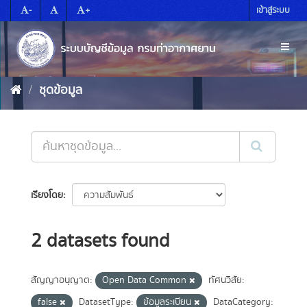
Skip
-
+
เข้าสู่ระบบ
to
content
Toggl
naviga
ชุดข้อมูล
เรียงโดย
2 datasets found
สัญญาอนุญาต:
Open Data Common
ทัศนวิสัย:
false
DatasetType:
ข้อมูลระเบียน
DataCategory: