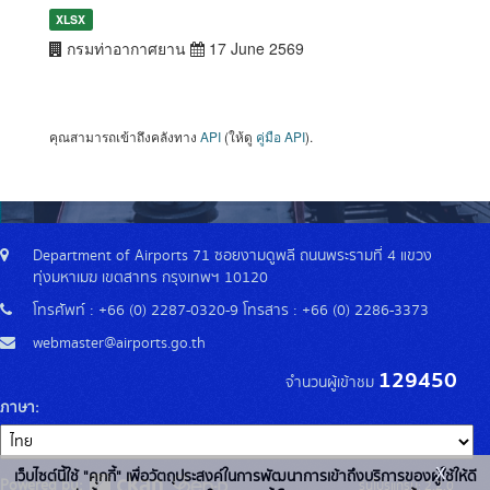
XLSX
กรมท่าอากาศยาน
17 June 2569
คุณสามารถเข้าถึงคลังทาง
API
(ให้ดู
คู่มือ API
).
Department of Airports 71 ซอยงามดูพลี ถนนพระรามที่ 4 แขวง
ทุ่งมหาเมฆ เขตสาทร กรุงเทพฯ 10120
โทรศัพท์ : +66 (0) 2287-0320-9 โทรสาร : +66 (0) 2286-3373
webmaster@airports.go.th
129450
จำนวนผู้เข้าชม
ภาษา
x
เว็บไซต์นี้ใช้ "คุกกี้" เพื่อวัตถุประสงค์ในการพัฒนาการเข้าถึงบริการของผู้ใช้ให้ดี
Powered by:
รุ่นโปรแกรม: 2.2.0