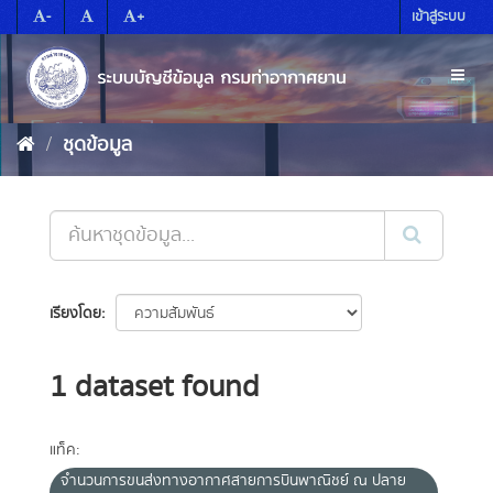
Skip
-
+
เข้าสู่ระบบ
to
content
Toggl
naviga
ชุดข้อมูล
เรียงโดย
1 dataset found
แท็ค:
จำนวนการขนส่งทางอากาศสายการบินพาณิชย์ ณ ปลาย