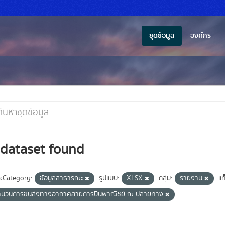
ชุดข้อมูล
องค์กร
 dataset found
aCategory:
ข้อมูลสาธารณะ
รูปแบบ:
XLSX
กลุ่ม:
รายงาน
แท
ำนวนการขนส่งทางอากาศสายการบินพาณิชย์ ณ ปลายทาง