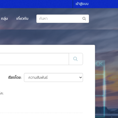
เข้าสู่ระบบ
กลุ่ม
เกี่ยวกับ
เรียงโดย
็ค: