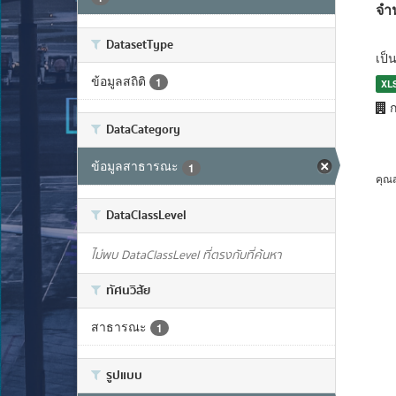
จำ
DatasetType
เป็
ข้อมูลสถิติ
1
XL
ก
DataCategory
ข้อมูลสาธารณะ
1
คุณ
DataClassLevel
ไม่พบ DataClassLevel ที่ตรงกับที่ค้นหา
ทัศนวิสัย
สาธารณะ
1
รูปแบบ