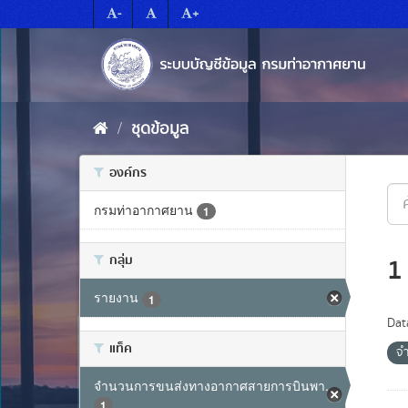
Skip
-
+
to
content
ชุดข้อมูล
องค์กร
กรมท่าอากาศยาน
1
กลุ่ม
1
รายงาน
1
Dat
แท็ค
จ
จำนวนการขนส่งทางอากาศสายการบินพา...
1