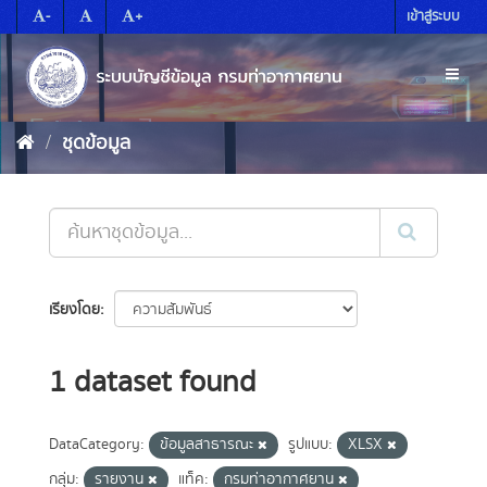
Skip
-
+
เข้าสู่ระบบ
to
content
Toggl
naviga
ชุดข้อมูล
เรียงโดย
1 dataset found
DataCategory:
ข้อมูลสาธารณะ
รูปแบบ:
XLSX
กลุ่ม:
รายงาน
แท็ค:
กรมท่าอากาศยาน