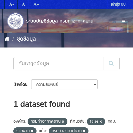
Skip
-
+
เข้าสู่ระบบ
to
content
Toggl
naviga
ชุดข้อมูล
เรียงโดย
1 dataset found
องค์กร:
กรมท่าอากาศยาน
ทัศนวิสัย:
false
กลุ่ม:
รายงาน
แท็ค:
กรมท่าอากาศยาน