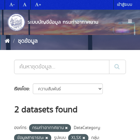
Skip
-
+
เข้าสู่ระบบ
to
content
Toggl
naviga
ชุดข้อมูล
เรียงโดย
2 datasets found
องค์กร:
กรมท่าอากาศยาน
DataCategory:
ข้อมูลสาธารณะ
รูปแบบ:
XLSX
กลุ่ม: