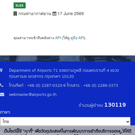
XLSX
กรมท่าอากาศยาน
17 June 2569
คุณสามารถเข้าถึงคลังทาง
API
(ให้ดู
คู่มือ API
).
Department of Airports 71 ซอยงามดูพลี ถนนพระรามที่ 4 แขวง
ทุ่งมหาเมฆ เขตสาทร กรุงเทพฯ 10120
โทรศัพท์ : +66 (0) 2287-0320-9 โทรสาร : +66 (0) 2286-3373
webmaster@airports.go.th
130119
จำนวนผู้เข้าชม
ภาษา
x
เว็บไซต์นี้ใช้ "คุกกี้" เพื่อวัตถุประสงค์ในการพัฒนาการเข้าถึงบริการของผู้ใช้ให้ดี
Powered by:
รุ่นโปรแกรม: 2.2.0