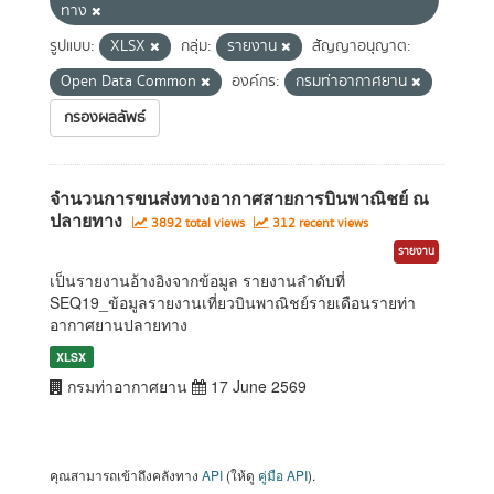
ทาง
รูปแบบ:
XLSX
กลุ่ม:
รายงาน
สัญญาอนุญาต:
Open Data Common
องค์กร:
กรมท่าอากาศยาน
กรองผลลัพธ์
จำนวนการขนส่งทางอากาศสายการบินพาณิชย์ ณ
ปลายทาง
3892 total views
312 recent views
รายงาน
เป็นรายงานอ้างอิงจากข้อมูล รายงานลำดับที่
SEQ19_ข้อมูลรายงานเที่ยวบินพาณิชย์รายเดือนรายท่า
อากาศยานปลายทาง
XLSX
กรมท่าอากาศยาน
17 June 2569
คุณสามารถเข้าถึงคลังทาง
API
(ให้ดู
คู่มือ API
).