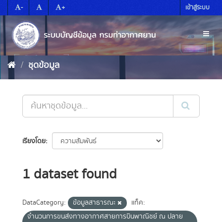
Skip
-
+
เข้าสู่ระบบ
to
content
Toggl
naviga
ชุดข้อมูล
เรียงโดย
1 dataset found
DataCategory:
ข้อมูลสาธารณะ
แท็ค:
จำนวนการขนส่งทางอากาศสายการบินพาณิชย์ ณ ปลาย