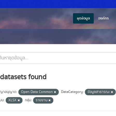
ชุดข้อมูล
องค์กร
 datasets found
ญาอนุญาต:
Open Data Common
DataCategory:
ข้อมูลสาธารณะ
แบบ:
XLSX
กลุ่ม:
รายงาน