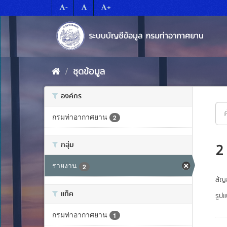
Skip
-
+
to
content
ชุดข้อมูล
องค์กร
กรมท่าอากาศยาน
2
กลุ่ม
2
รายงาน
2
สัญ
แท็ค
รูป
กรมท่าอากาศยาน
1