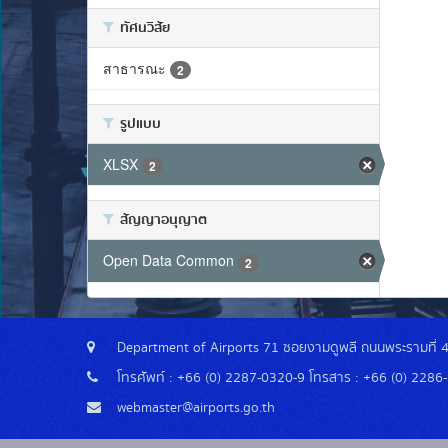
ทัศนวิสัย
สาธารณะ
2
รูปแบบ
XLSX
2
สัญญาอนุญาต
Open Data Common
2
Department of Airports 71 ซอยงามดูพลี ถนนพระรามที่ 
โทรศัพท์ : +66 (0) 2287-0320-9 โทรสาร : +66 (0) 2286
webmaster@airports.go.th