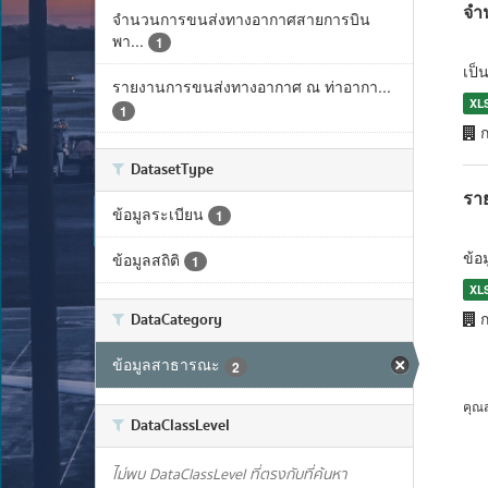
จำ
จำนวนการขนส่งทางอากาศสายการบิน
พา...
1
เป็
รายงานการขนส่งทางอากาศ ณ ท่าอากา...
XL
1
ก
DatasetType
รา
ข้อมูลระเบียน
1
ข้อ
ข้อมูลสถิติ
1
XL
ก
DataCategory
ข้อมูลสาธารณะ
2
คุณ
DataClassLevel
ไม่พบ DataClassLevel ที่ตรงกับที่ค้นหา