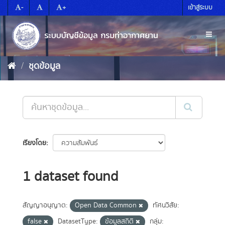
Skip
-
+
เข้าสู่ระบบ
to
content
Toggl
naviga
ชุดข้อมูล
เรียงโดย
1 dataset found
สัญญาอนุญาต:
Open Data Common
ทัศนวิสัย:
false
DatasetType:
ข้อมูลสถิติ
กลุ่ม: