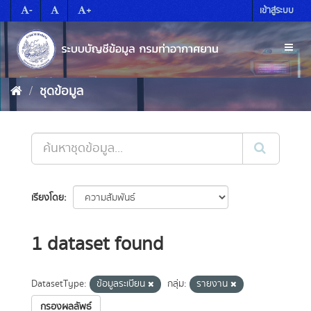
Skip
-
+
เข้าสู่ระบบ
to
content
Toggl
naviga
ชุดข้อมูล
เรียงโดย
1 dataset found
DatasetType:
ข้อมูลระเบียน
กลุ่ม:
รายงาน
กรองผลลัพธ์