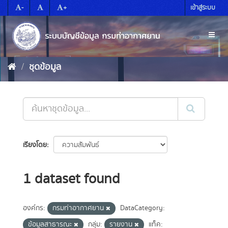
Skip
-
+
เข้าสู่ระบบ
to
content
Toggl
naviga
ชุดข้อมูล
เรียงโดย
1 dataset found
องค์กร:
กรมท่าอากาศยาน
DataCategory:
ข้อมูลสาธารณะ
กลุ่ม:
รายงาน
แท็ค: