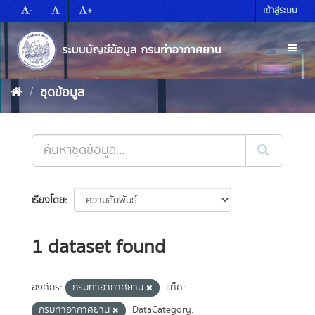
Skip
-
+
เข้าสู่ระบบ
to
content
Toggl
naviga
ชุดข้อมูล
เรียงโดย
1 dataset found
องค์กร:
กรมท่าอากาศยาน
แท็ค:
กรมท่าอากาศยาน
DataCategory: