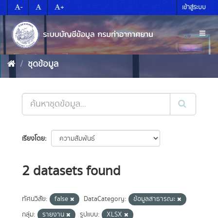
Skip
-
+
เข้าสู่ระบบ
to
content
Toggl
naviga
ชุดข้อมูล
เรียงโดย
2 datasets found
ทัศนวิสัย:
false
DataCategory:
ข้อมูลสาธารณะ
กลุ่ม:
รายงาน
รูปแบบ:
XLSX