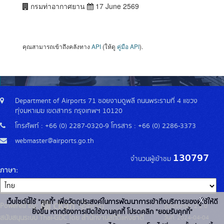
กรมท่าอากาศยาน
17 June 2569
คุณสามารถเข้าถึงคลังทาง
API
(ให้ดู
คู่มือ API
).
Department of Airports 71 ซอยงามดูพลี ถนนพระรามที่ 4 แขวง
ทุ่งมหาเมฆ เขตสาทร กรุงเทพฯ 10120
โทรศัพท์ : +66 (0) 2287-0320-9 โทรสาร : +66 (0) 2286-3373
webmaster@airports.go.th
130797
จำนวนผู้เข้าชม
ภาษา
x
เว็บไซต์นี้ใช้ "คุกกี้" เพื่อวัตถุประสงค์ในการพัฒนาการเข้าถึงบริการของผู้ใช้ให้ดี
Powered by:
รุ่นโปรแกรม: 2.2.0
ยิ่งขึ้น หากต้องการเปิดใช้งานคุกกี้ โปรดคลิก "ยอมรับคุกกี้"
สนับสนุนระบบ Thai-GDC โดย สำนักงานสถิติแห่งชาติ
วันที่: 2024-04-04