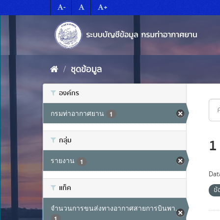
Skip
-
+
to
content
ชุดข้อมูล
องค์กร
กรมท่าอากาศยาน
1
กลุ่ม
1
รายงาน
1
Dat
แท็ค
ข
จำนวนการขนส่งทางอากาศสายการบินพา...
1