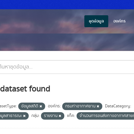
ชุดข้อมูล
องค์กร
 dataset found
asetType:
ข้อมูลสถิติ
องค์กร:
กรมท่าอากาศยาน
DataCategory:
้อมูลสาธารณะ
กลุ่ม:
รายงาน
แท็ค:
จำนวนการขนส่งทางอากาศสายก