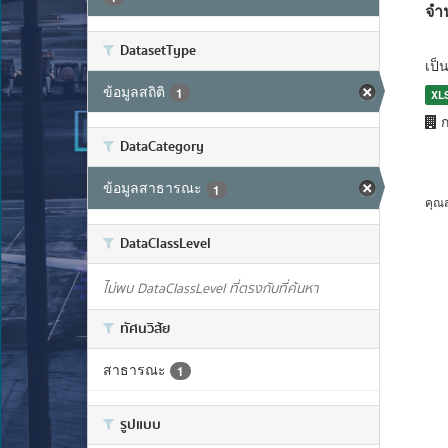
จำ
DatasetType
เป็
ข้อมูลสถิติ
1
XL
ก
DataCategory
ข้อมูลสาธารณะ
1
คุณ
DataClassLevel
ไม่พบ DataClassLevel ที่ตรงกับที่ค้นหา
ทัศนวิสัย
สาธารณะ
1
รูปแบบ