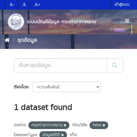
Skip
-
+
เข้าสู่ระบบ
to
content
Toggl
naviga
ชุดข้อมูล
เรียงโดย
1 dataset found
องค์กร:
กรมท่าอากาศยาน
ทัศนวิสัย:
false
DatasetType:
ข้อมูลสถิติ
แท็ค: