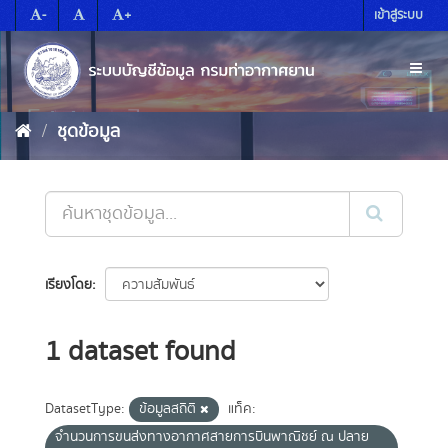
Skip
-
+
เข้าสู่ระบบ
to
content
Toggl
naviga
ชุดข้อมูล
เรียงโดย
1 dataset found
DatasetType:
ข้อมูลสถิติ
แท็ค:
จำนวนการขนส่งทางอากาศสายการบินพาณิชย์ ณ ปลาย