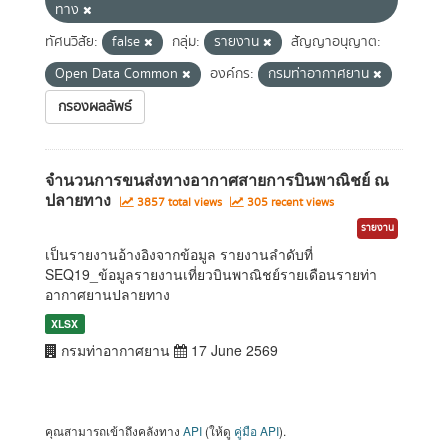
ทาง
ทัศนวิสัย:
false
กลุ่ม:
รายงาน
สัญญาอนุญาต:
Open Data Common
องค์กร:
กรมท่าอากาศยาน
กรองผลลัพธ์
จำนวนการขนส่งทางอากาศสายการบินพาณิชย์ ณ
ปลายทาง
3857 total views
305 recent views
รายงาน
เป็นรายงานอ้างอิงจากข้อมูล รายงานลำดับที่
SEQ19_ข้อมูลรายงานเที่ยวบินพาณิชย์รายเดือนรายท่า
อากาศยานปลายทาง
XLSX
กรมท่าอากาศยาน
17 June 2569
คุณสามารถเข้าถึงคลังทาง
API
(ให้ดู
คู่มือ API
).