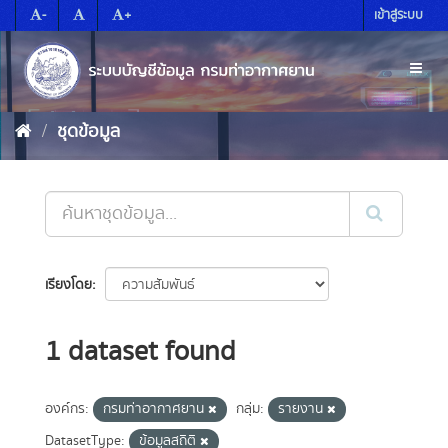
Skip
-
+
เข้าสู่ระบบ
to
content
Toggl
naviga
ชุดข้อมูล
เรียงโดย
1 dataset found
องค์กร:
กรมท่าอากาศยาน
กลุ่ม:
รายงาน
DatasetType:
ข้อมูลสถิติ