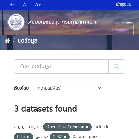
Skip
-
+
เข้าสู่ระบบ
to
content
Toggl
naviga
ชุดข้อมูล
เรียงโดย
3 datasets found
สัญญาอนุญาต:
Open Data Common
ทัศนวิสัย:
false
รูปแบบ:
XLSX
DatasetType: