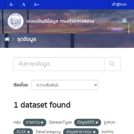
Skip
-
+
เข้าสู่ระบบ
to
content
Toggl
naviga
ชุดข้อมูล
เรียงโดย
1 dataset found
กลุ่ม:
รายงาน
DatasetType:
ข้อมูลสถิติ
รูปแบบ:
XLSX
DataCategory:
ข้อมูลสาธารณะ
องค์กร: