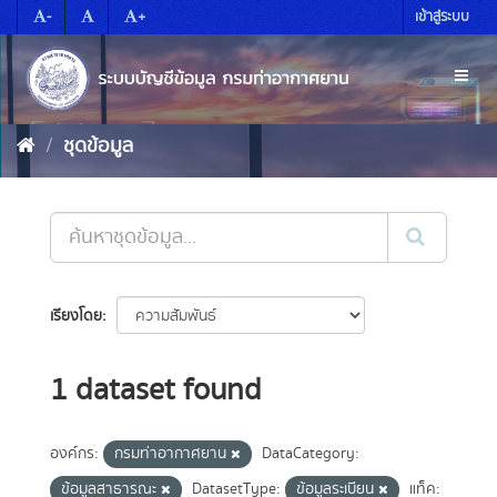
Skip
-
+
เข้าสู่ระบบ
to
content
Toggl
naviga
ชุดข้อมูล
เรียงโดย
1 dataset found
องค์กร:
กรมท่าอากาศยาน
DataCategory:
ข้อมูลสาธารณะ
DatasetType:
ข้อมูลระเบียน
แท็ค: