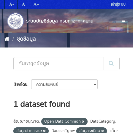
Skip
-
+
เข้าสู่ระบบ
to
content
Toggl
naviga
ชุดข้อมูล
เรียงโดย
1 dataset found
สัญญาอนุญาต:
Open Data Common
DataCategory:
ข้อมูลสาธารณะ
DatasetType:
ข้อมูลระเบียน
แท็ค: