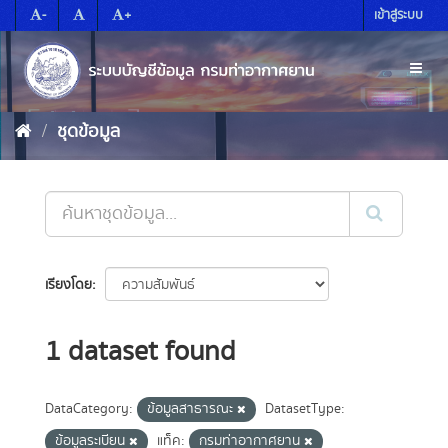
Skip
-
+
เข้าสู่ระบบ
to
content
Toggl
naviga
ชุดข้อมูล
เรียงโดย
1 dataset found
DataCategory:
ข้อมูลสาธารณะ
DatasetType:
ข้อมูลระเบียน
แท็ค:
กรมท่าอากาศยาน