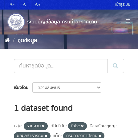
Skip
-
+
เข้าสู่ระบบ
to
content
Toggl
naviga
ชุดข้อมูล
เรียงโดย
1 dataset found
กลุ่ม:
รายงาน
ทัศนวิสัย:
false
DataCategory:
ข้อมูลสาธารณะ
แท็ค:
กรมท่าอากาศยาน