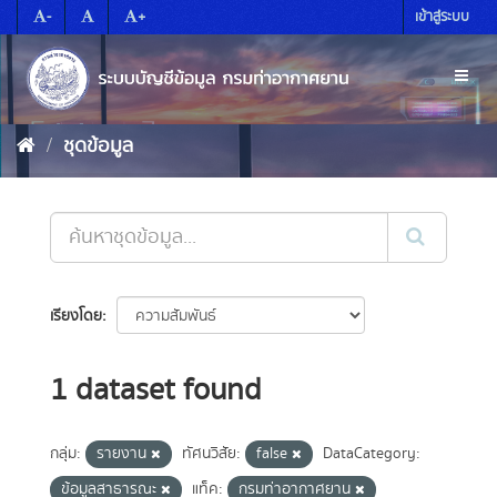
Skip
-
+
เข้าสู่ระบบ
to
content
Toggl
naviga
ชุดข้อมูล
เรียงโดย
1 dataset found
กลุ่ม:
รายงาน
ทัศนวิสัย:
false
DataCategory:
ข้อมูลสาธารณะ
แท็ค:
กรมท่าอากาศยาน