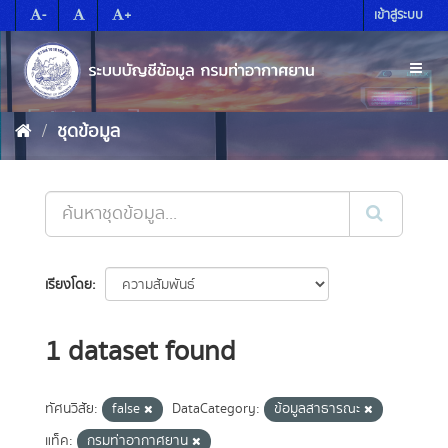
Skip
-
+
เข้าสู่ระบบ
to
content
Toggl
naviga
ชุดข้อมูล
เรียงโดย
1 dataset found
ทัศนวิสัย:
false
DataCategory:
ข้อมูลสาธารณะ
แท็ค:
กรมท่าอากาศยาน