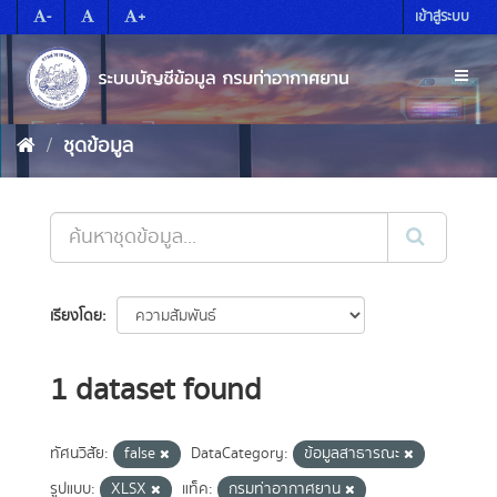
Skip
-
+
เข้าสู่ระบบ
to
content
Toggl
naviga
ชุดข้อมูล
เรียงโดย
1 dataset found
ทัศนวิสัย:
false
DataCategory:
ข้อมูลสาธารณะ
รูปแบบ:
XLSX
แท็ค:
กรมท่าอากาศยาน