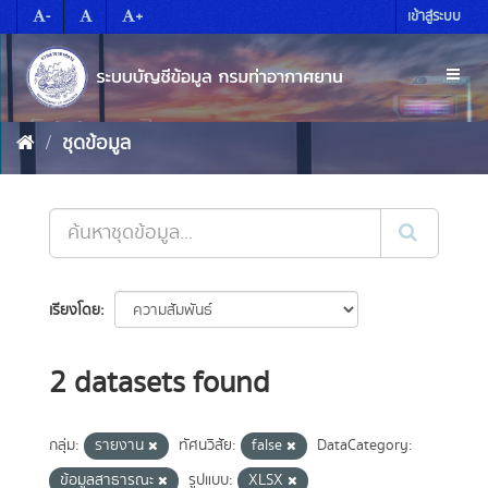
Skip
-
+
เข้าสู่ระบบ
to
content
Toggl
naviga
ชุดข้อมูล
เรียงโดย
2 datasets found
กลุ่ม:
รายงาน
ทัศนวิสัย:
false
DataCategory:
ข้อมูลสาธารณะ
รูปแบบ:
XLSX