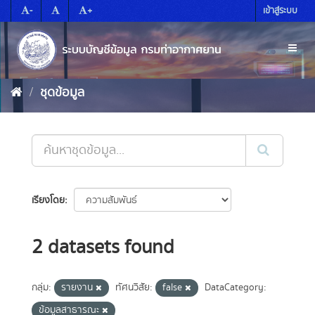
Skip
-
+
เข้าสู่ระบบ
to
content
Toggl
naviga
ชุดข้อมูล
เรียงโดย
2 datasets found
กลุ่ม:
รายงาน
ทัศนวิสัย:
false
DataCategory:
ข้อมูลสาธารณะ