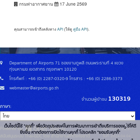
กรมท่าอากาศยาน
17 June 2569
คุณสามารถเข้าถึงคลังทาง
API
(ให้ดู
คู่มือ API
).
Department of Airports 71 ซอยงามดูพลี ถนนพระรามที่ 4 แขวง
ทุ่งมหาเมฆ เขตสาทร กรุงเทพฯ 10120
โทรศัพท์ : +66 (0) 2287-0320-9 โทรสาร : +66 (0) 2286-3373
webmaster@airports.go.th
130319
จำนวนผู้เข้าชม
ภาษา
x
เว็บไซต์นี้ใช้ "คุกกี้" เพื่อวัตถุประสงค์ในการพัฒนาการเข้าถึงบริการของผู้ใช้ให้ดี
Powered by:
รุ่นโปรแกรม: 2.2.0
ยิ่งขึ้น หากต้องการเปิดใช้งานคุกกี้ โปรดคลิก "ยอมรับคุกกี้"
สนับสนุนระบบ Thai-GDC โดย สำนักงานสถิติแห่งชาติ
วันที่: 2024-04-04