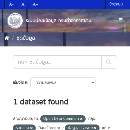
Skip
-
+
เข้าสู่ระบบ
to
content
Toggl
naviga
ชุดข้อมูล
เรียงโดย
1 dataset found
สัญญาอนุญาต:
Open Data Common
กลุ่ม:
รายงาน
DataCategory:
ข้อมูลสาธารณะ
แท็ค: